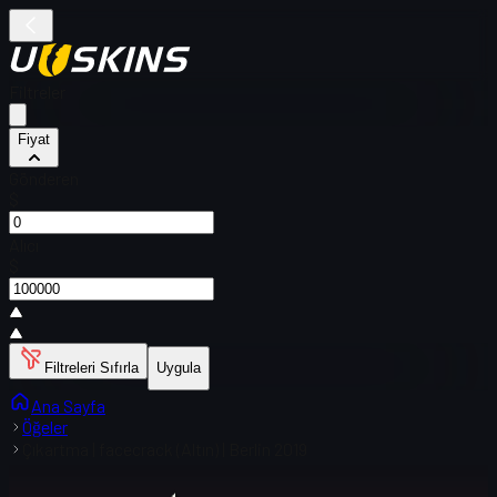
Filtreler
Fiyat
Gönderen
$
Alıcı
$
Filtreleri Sıfırla
Uygula
Ana Sayfa
Öğeler
Çıkartma | facecrack (Altın) | Berlin 2019