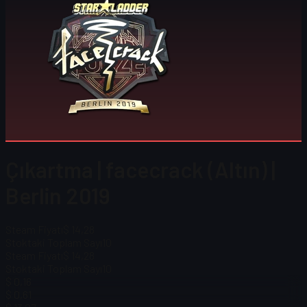
Çıkartma | facecrack (Altın) |
Berlin 2019
Steam Fiyatı
$ 14,28
Stoktaki Toplam Sayı
10
Steam Fiyatı
$ 14,28
Stoktaki Toplam Sayı
10
$ 0,16
$ 0,61