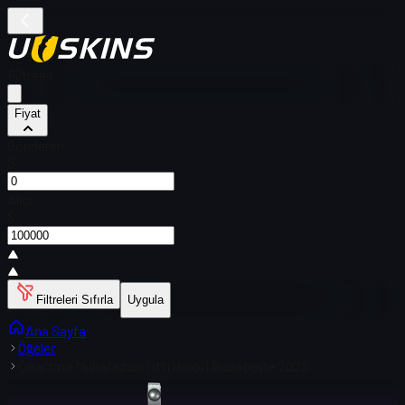
Filtreler
Fiyat
Gönderen
$
Alıcı
$
Filtreleri Sıfırla
Uygula
Ana Sayfa
Öğeler
Çıkartma Muhafazası | iM (Holo) | Budapeşte 2025