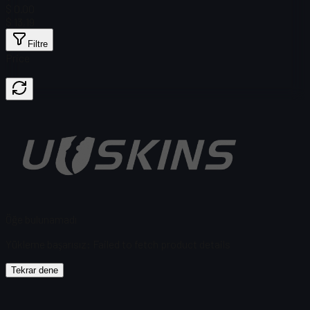
$ 0.00
$ 13,19
Filtre
Price
Öğe bulunamadı
Yükleme başarısız
:
Failed to fetch product details
Tekrar dene