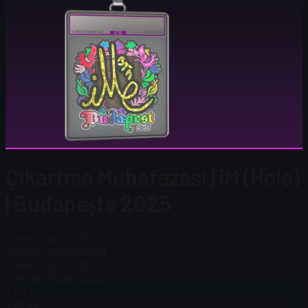
Çıkartma Muhafazası | iM (Holo)
| Budapeşte 2025
Steam Fiyatı
$ 0.00
Stoktaki Toplam Sayı
1
Steam Fiyatı
$ 0.00
Stoktaki Toplam Sayı
1
$ 5,23
$ 25,65