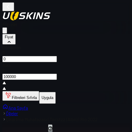
Filtreler
Fiyat
Gönderen
$
Alıcı
$
Filtreleri Sıfırla
Uygula
Ana Sayfa
Öğeler
Çıkartma Muhafazası | Twistzz (Altın) | Rio 2022