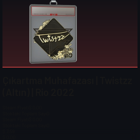
Çıkartma Muhafazası | Twistzz
(Altın) | Rio 2022
Steam Fiyatı
$ 0.00
Stoktaki Toplam Sayı
0
Steam Fiyatı
$ 0.00
Stoktaki Toplam Sayı
0
$ 7,59
$ 0.00