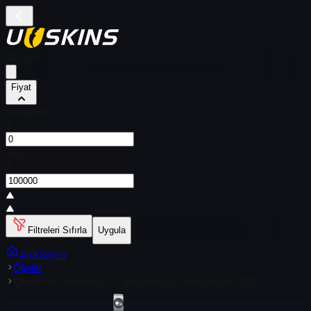
Filtreler
Fiyat
Gönderen
$
Alıcı
$
Filtreleri Sıfırla
Uygula
Ana Sayfa
Öğeler
Çıkartma Muhafazası | Lake (Nakışlı) | Budapeşte 2025