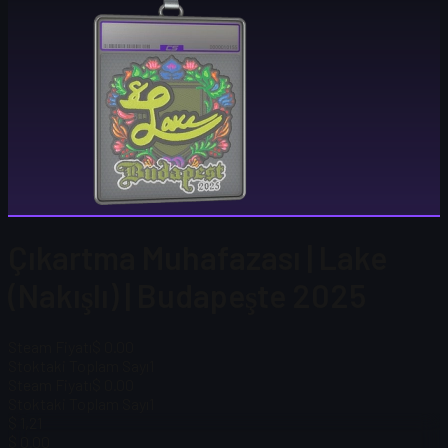
Çıkartma Muhafazası | Lake
(Nakışlı) | Budapeşte 2025
Steam Fiyatı
$ 0.00
Stoktaki Toplam Sayı
1
Steam Fiyatı
$ 0.00
Stoktaki Toplam Sayı
1
$ 1,21
$ 0.00