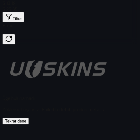
$ 13,19
$ 25,65
Filtre
Price
Öğe bulunamadı
Yükleme başarısız
:
Failed to fetch product details
Tekrar dene