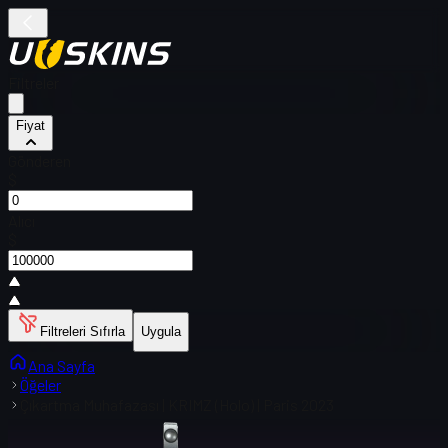
Filtreler
Fiyat
Gönderen
$
Alıcı
$
Filtreleri Sıfırla
Uygula
Ana Sayfa
Öğeler
Çıkartma Muhafazası | KRIMZ (Holo) | Paris 2023