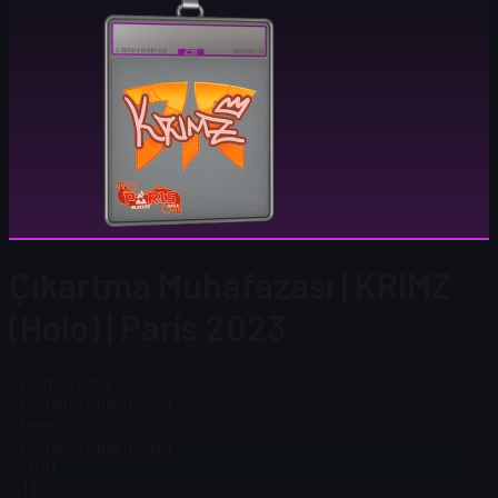
Çıkartma Muhafazası | KRIMZ
(Holo) | Paris 2023
Steam Fiyatı
$ 0.00
Stoktaki Toplam Sayı
1
Steam Fiyatı
$ 0.00
Stoktaki Toplam Sayı
1
$ 0.00
$ 13,04