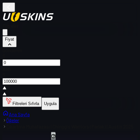
Filtreler
Fiyat
Gönderen
$
Alıcı
$
Filtreleri Sıfırla
Uygula
Ana Sayfa
Öğeler
Çıkartma Muhafazası | Chinggis Warriors (Parlak) | Austin 2025