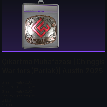
Çıkartma Muhafazası | Chinggis
Warriors (Parlak) | Austin 2025
Steam Fiyatı
$ 0.00
Stoktaki Toplam Sayı
0
Steam Fiyatı
$ 0.00
Stoktaki Toplam Sayı
0
$ 13,39
$ 0.00