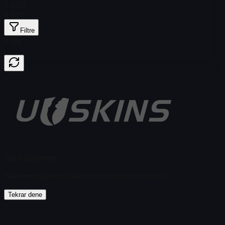
$ 0.00
$ 2,21
Filtre
Price
Öğe bulunamadı
Yükleme başarısız
:
Failed to fetch product details
Tekrar dene