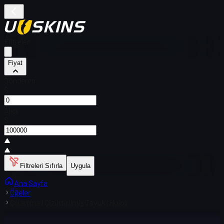
Filtreler
Fiyat
Gönderen
$
Alıcı
$
Filtreleri Sıfırla
Uygula
Ana Sayfa
Öğeler
Çıkartma | Çiziktirilmiş Tavuk (Holo)