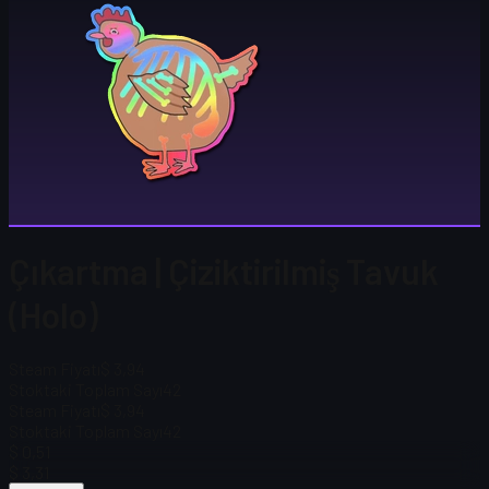
Çıkartma | Çiziktirilmiş Tavuk
(Holo)
Steam Fiyatı
$ 3,94
Stoktaki Toplam Sayı
42
Steam Fiyatı
$ 3,94
Stoktaki Toplam Sayı
42
$ 0,51
$ 3,31