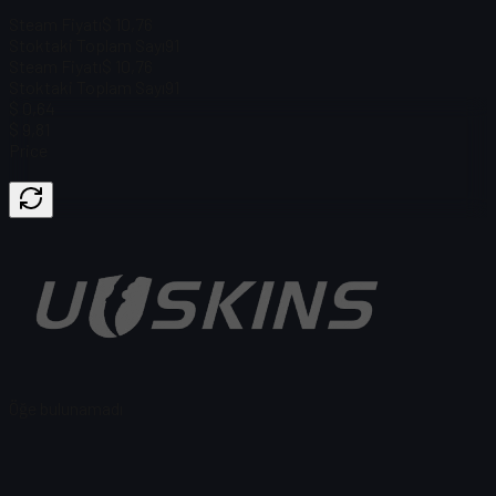
Steam Fiyatı
$ 10,76
Stoktaki Toplam Sayı
91
Steam Fiyatı
$ 10,76
Stoktaki Toplam Sayı
91
$ 0,64
$ 9,81
Price
Öğe bulunamadı