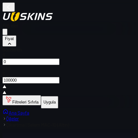
Filtreler
Fiyat
Gönderen
$
Alıcı
$
Filtreleri Sıfırla
Uygula
Ana Sayfa
Öğeler
Çıkartma | Selam MAC-10 (Altın)