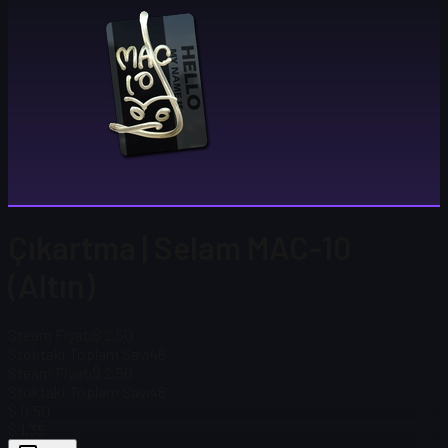
Çıkartma | Selam MAC-10
(Altın)
Steam Fiyatı
$ 2,50
Stoktaki Toplam Sayı
46
Steam Fiyatı
$ 2,50
Stoktaki Toplam Sayı
46
$ 0,50
$ 1,35