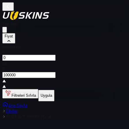
Filtreler
Fiyat
Gönderen
$
Alıcı
$
Filtreleri Sıfırla
Uygula
Ana Sayfa
Öğeler
StatTrak™ XM1014 | Cıva