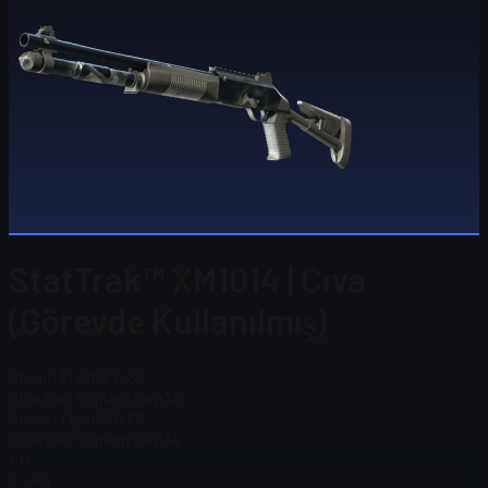
StatTrak™ XM1014 | Cıva
(Görevde Kullanılmış)
Steam Fiyatı
$ 0,69
Stoktaki Toplam Sayı
34
Steam Fiyatı
$ 0,69
Stoktaki Toplam Sayı
34
FN
$ 1,44