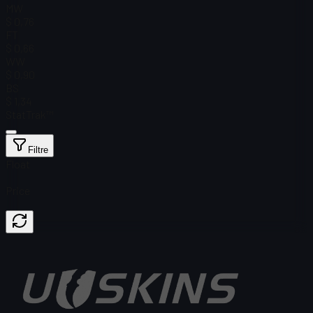
MW
$ 0,76
FT
$ 0,66
WW
$ 0,90
BS
$ 1,34
StatTrak™
Filtre
Float
Price