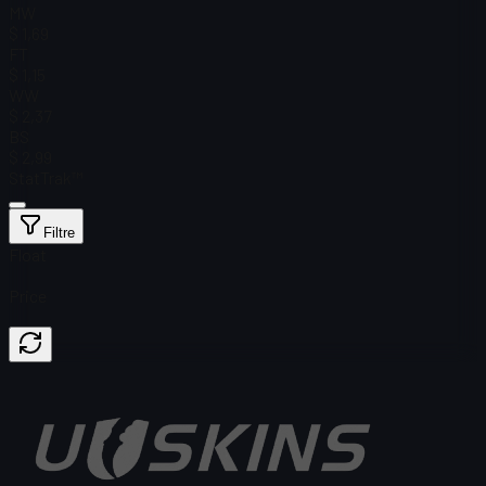
MW
$ 1,69
FT
$ 1,15
WW
$ 2,37
BS
$ 2,99
StatTrak™
Filtre
Float
Price