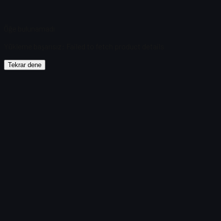
Öğe bulunamadı
Yükleme başarısız
:
Failed to fetch product details
Tekrar dene