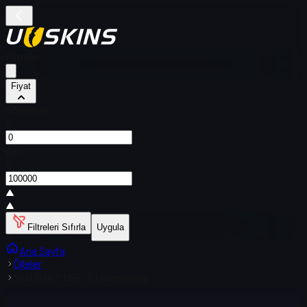
Filtreler
Fiyat
Gönderen
$
Alıcı
$
Filtreleri Sıfırla
Uygula
Ana Sayfa
Öğeler
StatTrak™ USP-S | Anımsama