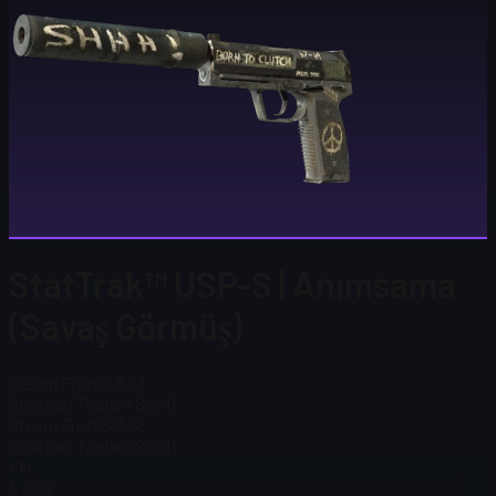
StatTrak™ USP-S | Anımsama
(Savaş Görmüş)
Steam Fiyatı
$ 3,58
Stoktaki Toplam Sayı
11
Steam Fiyatı
$ 3,58
Stoktaki Toplam Sayı
11
FN
$ 2,92