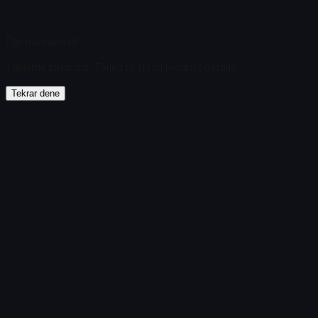
Öğe bulunamadı
Yükleme başarısız
:
Failed to fetch product details
Tekrar dene