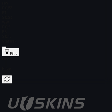
MW
$ 0,53
FT
$ 0,23
WW
$ 0,21
BS
$ 0,16
StatTrak™
Filtre
Float
Price