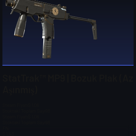
StatTrak™ MP9 | Bozuk Plak (Az
Aşınmış)
Steam Fiyatı
$ 1,06
Stoktaki Toplam Sayı
98
Steam Fiyatı
$ 1,06
Stoktaki Toplam Sayı
98
FN
$ 1,43