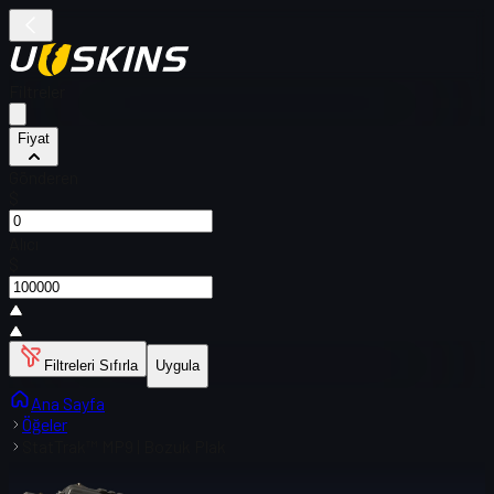
Filtreler
Fiyat
Gönderen
$
Alıcı
$
Filtreleri Sıfırla
Uygula
Ana Sayfa
Öğeler
StatTrak™ MP9 | Bozuk Plak