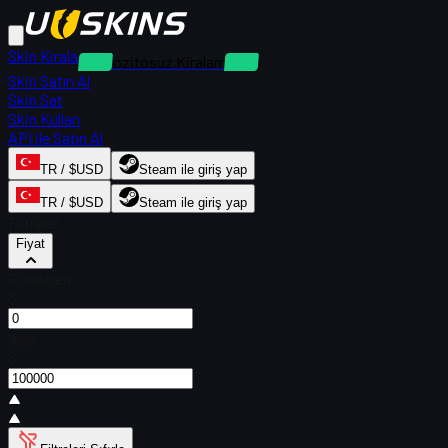
Skin Kirala
Depozitosuz Kiralamalar
Skin Satın Al
Skin Sat
Skin Kullan
API ile Satın Al
TR / $USD
Steam ile giriş yap
TR / $USD
Steam ile giriş yap
Filtreler
Fiyat
Gönderen
$
Alıcı
$