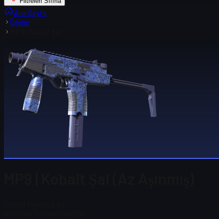
Filtreleri Sıfırla
Ana Sayfa
Öğeler
MP9 | Kobalt Şal
MP9 | Kobalt Şal (Az Aşınmış)
Steam Fiyatı
$ 2,94
Stoktaki Toplam Sayı
398