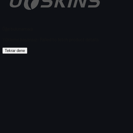
Öğe bulunamadı
Yükleme başarısız
:
Failed to fetch product details
Tekrar dene