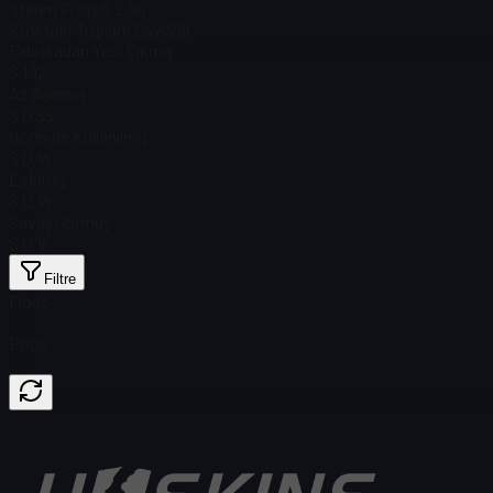
Steam Fiyatı
$ 2,94
Stoktaki Toplam Sayı
398
Fabrikadan Yeni Çıkmış
$ 1,12
Az Aşınmış
$ 0,55
Görevde Kullanılmış
$ 0,18
Eskimiş
$ 0,18
Savaş Görmüş
$ 0,16
Filtre
Float
Price