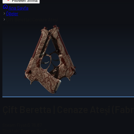
Filtreleri Sıfırla
Ana Sayfa
Öğeler
Çift Beretta | Cenaze Ateşi
Çift Beretta | Cenaze Ateşi (Fab
Steam Fiyatı
$ 76,87
Stoktaki Toplam Sayı
5