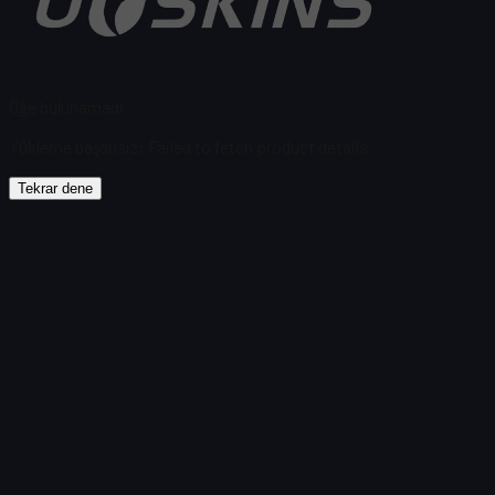
Öğe bulunamadı
Yükleme başarısız
:
Failed to fetch product details
Tekrar dene