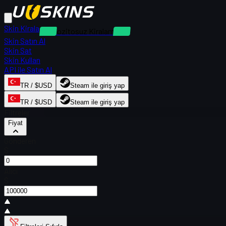
Skin Kirala
Depozitosuz Kiralamalar
Skin Satın Al
Skin Sat
Skin Kullan
API ile Satın Al
TR / $USD
Steam ile giriş yap
TR / $USD
Steam ile giriş yap
Filtreler
Fiyat
Gönderen
$
Alıcı
$