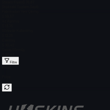
Steam Fiyatı
$ 76,87
Stoktaki Toplam Sayı
5
Fabrikadan Yeni Çıkmış
$ 59,57
Az Aşınmış
$ 13,75
Görevde Kullanılmış
$ 12,25
Eskimiş
$ 30,42
Savaş Görmüş
$ 30,43
Filtre
Float
Price