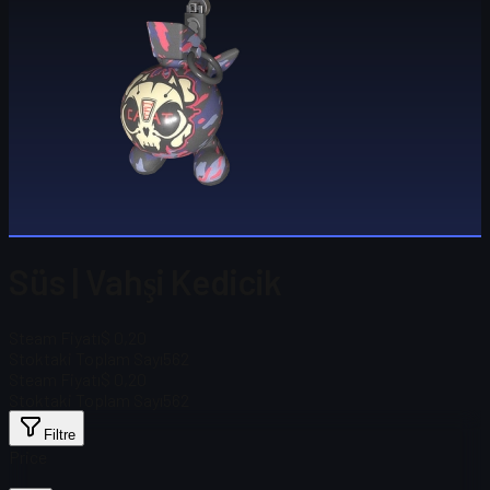
Süs | Vahşi Kedicik
Steam Fiyatı
$ 0,20
Stoktaki Toplam Sayı
562
Steam Fiyatı
$ 0,20
Stoktaki Toplam Sayı
562
Filtre
Price