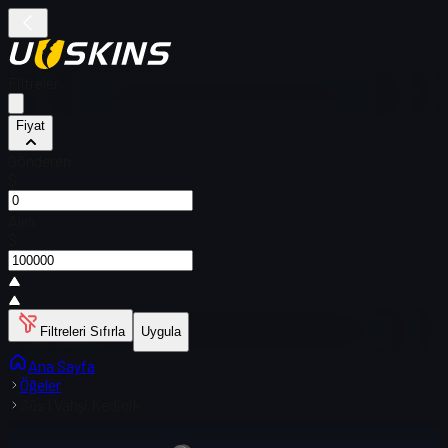
Filtreler
Fiyat
Gönderen
$
Alıcı
$
Filtreleri Sıfırla
Uygula
Ana Sayfa
Öğeler
Süs | Vahşi Kedicik