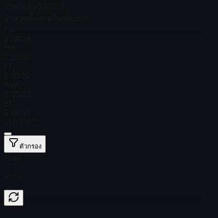
ราคาสตีม
$ 306.85
จำนวนทั้งหมดในสต็อก
19
FN
$ 531.79
MW
$ 203.07
FT
$ 133.25
WW
$ 130.22
BS
$ 130.67
StatTrak™
ตัวกรอง
Float
Price