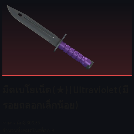
มีดเบโยเน็ต (★) | Ultraviolet (มี
รอยถลอกเล็กน้อย)
ราคาสตีม
$ 306.85
จำนวนทั้งหมดในสต็อก
19