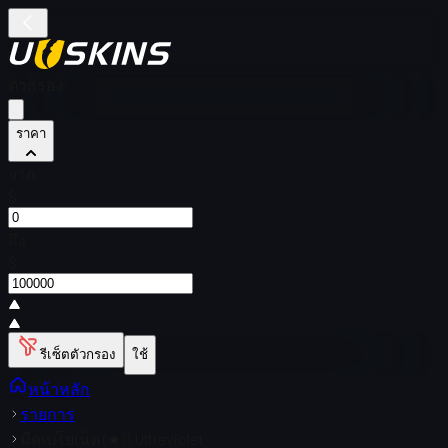
ตัวกรอง
ราคา
จาก
$
ถึง
$
รีเซ็ตตัวกรอง
ใช้
หน้าหลัก
รายการ
มีดเบโยเน็ต (★) | Ultraviolet