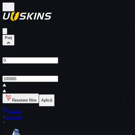
Filtre
Preț
De la
$
Către
$
Resetare filtre
Aplică
Acasă
Articole
UMP-45 | Indigo