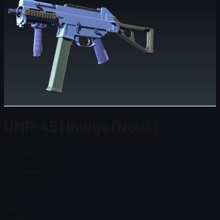
UMP-45 | Indigo (Nouă)
Preț Steam
$ 19,13
Total în stoc
19
Preț Steam
$ 19,13
Total în stoc
19
FN
$ 18,17
MW
$ 2,74