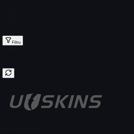
FT
$ 2,59
WW
$ 6,06
BS
$ 3,64
Filtru
Float
Price
Nu s-au găsit articole