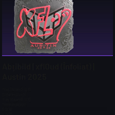
Abțibild | xfl0ud (Înfoliat) |
Austin 2025
Preț Steam
$ 0,15
Total în stoc
11
Preț Steam
$ 0,15
Total în stoc
11
$ 0,16
$ 0,75