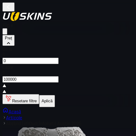
Filtre
Preț
De la
$
Către
$
Resetare filtre
Aplică
Acasă
Articole
Abțibild | xfl0ud (Înfoliat) | Austin 2025