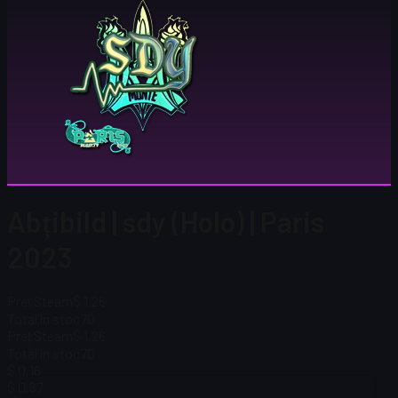
Abțibild | sdy (Holo) | Paris
2023
Preț Steam
$ 1,26
Total în stoc
70
Preț Steam
$ 1,26
Total în stoc
70
$ 0,16
$ 0,67