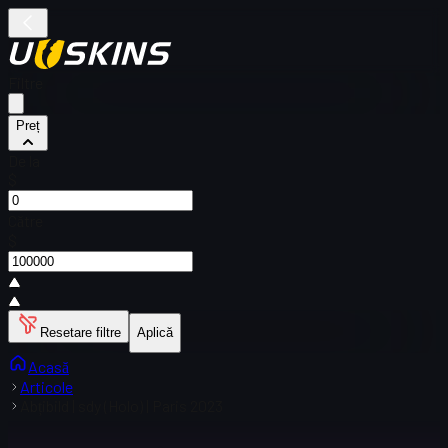
Filtre
Preț
De la
$
Către
$
Resetare filtre
Aplică
Acasă
Articole
Abțibild | sdy (Holo) | Paris 2023