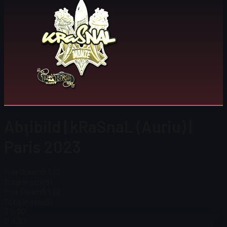
Abțibild | kRaSnaL (Auriu) |
Paris 2023
Preț Steam
$ 1,22
Total în stoc
51
Preț Steam
$ 1,22
Total în stoc
51
$ 0,20
$ 0,30