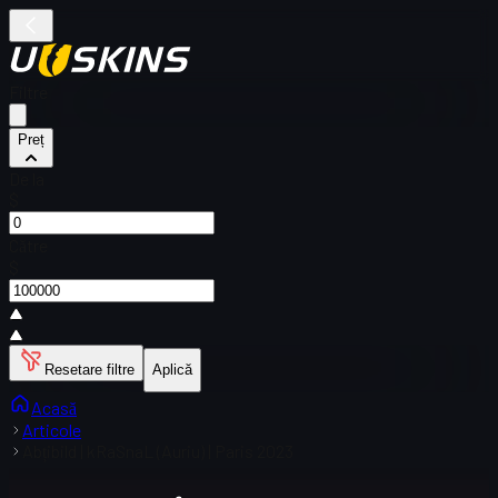
Filtre
Preț
De la
$
Către
$
Resetare filtre
Aplică
Acasă
Articole
Abțibild | kRaSnaL (Auriu) | Paris 2023