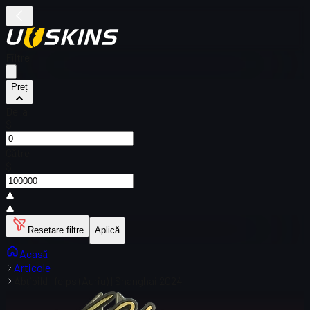
Filtre
Preț
De la
$
Către
$
Resetare filtre
Aplică
Acasă
Articole
Abțibild | felps (Auriu) | Shanghai 2024