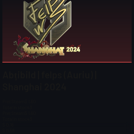
Abțibild | felps (Auriu) |
Shanghai 2024
Preț Steam
$ 1,60
Total în stoc
43
Preț Steam
$ 1,60
Total în stoc
43
$ 0,16
$ 0,58