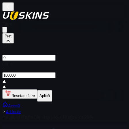
Filtre
Preț
De la
$
Către
$
Resetare filtre
Aplică
Acasă
Articole
Abțibild | Team Dignitas (Holo) | Katowice 2014