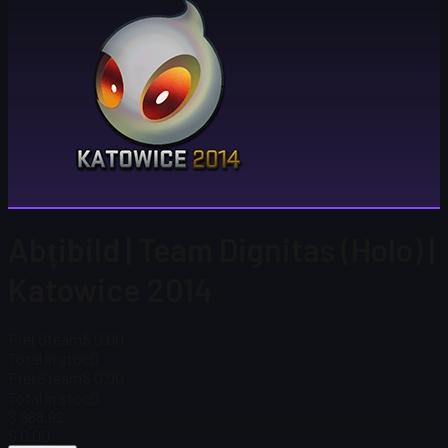
Abțibild | Team Dignitas (Holo) |
Katowice 2014
Preț Steam
$ 0.00
Total în stoc
0
Preț Steam
$ 0.00
Total în stoc
0
$ 988,92
$ 0.00