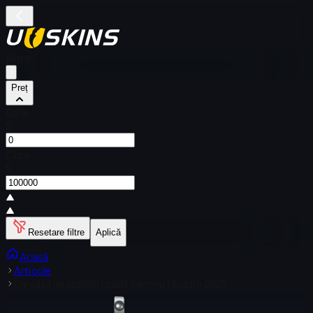
Filtre
Preț
De la
$
Către
$
Resetare filtre
Aplică
Acasă
Articole
Carcasă de abțibild | paiN Gaming | Austin 2025