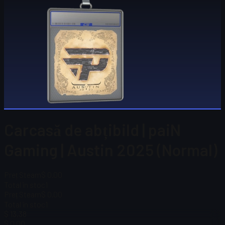
Carcasă de abțibild | paiN
Gaming | Austin 2025 (Normal)
Preț Steam
$ 0.00
Total în stoc
1
Preț Steam
$ 0.00
Total în stoc
1
$ 13,38
$ 0.00