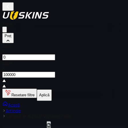
Filtre
Preț
De la
$
Către
$
Resetare filtre
Aplică
Acasă
Articole
Carcasă de abțibild | Vigilance (Holo)