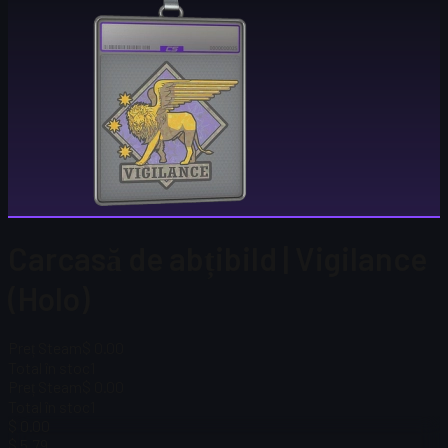
Carcasă de abțibild | Vigilance
(Holo)
Preț Steam
$ 0.00
Total în stoc
1
Preț Steam
$ 0.00
Total în stoc
1
$ 0.00
$ 5,79