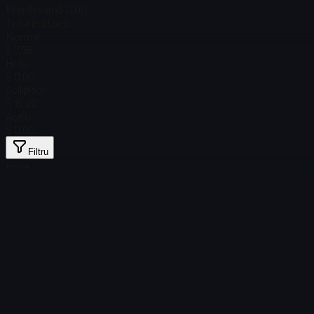
Preț Steam
$ 0.00
Total în stoc
0
Normal
$ 7,58
Holo
$ 0.00
Sclipitor
$ 15,22
Auriu
$ 0.00
Filtru
Price