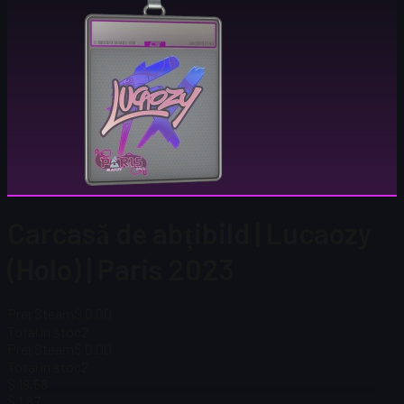
Carcasă de abțibild | Lucaozy
(Holo) | Paris 2023
Preț Steam
$ 0.00
Total în stoc
2
Preț Steam
$ 0.00
Total în stoc
2
$ 19,58
$ 1,87