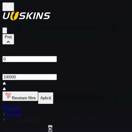
Filtre
Preț
De la
$
Către
$
Resetare filtre
Aplică
Acasă
Articole
Carcasă de abțibild | Lucaozy (Holo) | Paris 2023