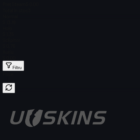
Preț Steam
$ 0.00
Total în stoc
3
Normal
$ 13,19
Holo
$ 1,35
Sclipitor
$ 0,76
Auriu
$ 0.00
Filtru
Price