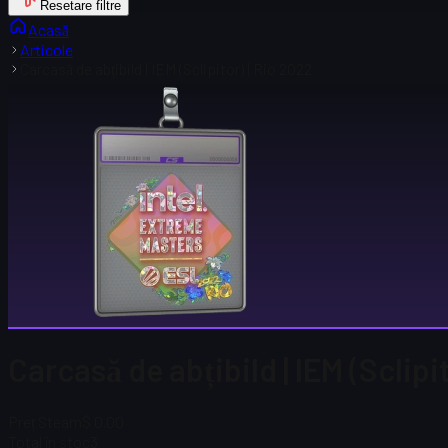
Resetare filtre
Acasă
Articole
Carcasă de abțibild | IEM (Sclipitor) | Rio 2022
Carcasă de abțibild | IEM (Sclipi
Preț Steam
$ 0.00
Total în stoc
3