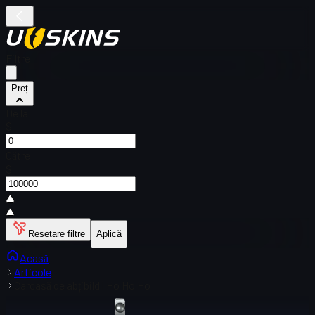
Filtre
Preț
De la
$
Către
$
Resetare filtre
Aplică
Acasă
Articole
Carcasă de abțibild | Ho Ho Ho