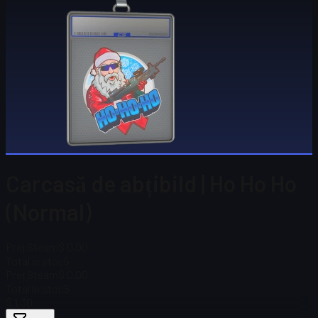
Carcasă de abțibild | Ho Ho Ho
(Normal)
Preț Steam
$ 0.00
Total în stoc
5
Preț Steam
$ 0.00
Total în stoc
5
$ 1,30