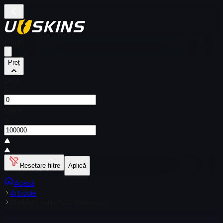
Filtre
Preț
De la
$
Către
$
Resetare filtre
Aplică
Acasă
Articole
Abțibild | Hello MAC-10 (Auriu)