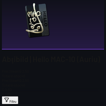
Abțibild | Hello MAC-10 (Auriu)
Preț Steam
$ 2,50
Total în stoc
46
Preț Steam
$ 2,50
Total în stoc
46
$ 0,50
$ 1,35
Filtru