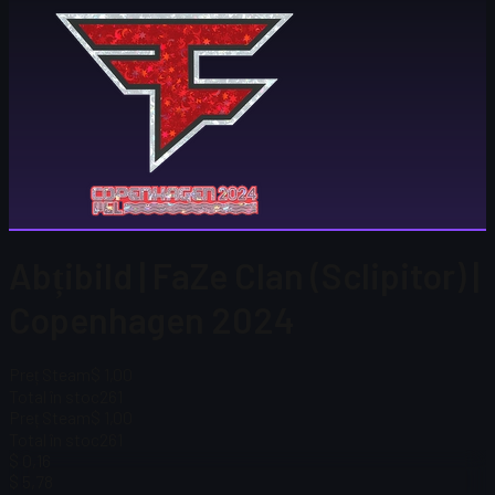
Abțibild | FaZe Clan (Sclipitor) |
Copenhagen 2024
Preț Steam
$ 1,00
Total în stoc
261
Preț Steam
$ 1,00
Total în stoc
261
$ 0,16
$ 5,78