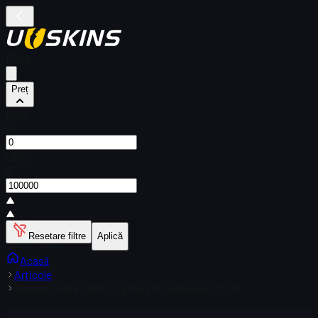
Filtre
Preț
De la
$
Către
$
Resetare filtre
Aplică
Acasă
Articole
Abțibild | FaZe Clan (Sclipitor) | Copenhagen 2024