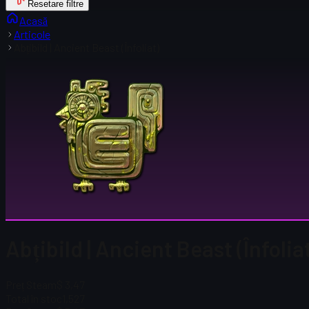
Resetare filtre
Acasă
Articole
Abțibild | Ancient Beast (Înfoliat)
Abțibild | Ancient Beast (Înfolia
Preț Steam
$ 3,47
Total în stoc
1,527