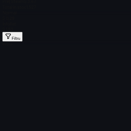
Preț Steam
$ 3,47
Total în stoc
1,527
Normal
$ 0,29
Înfoliat
$ 1,52
Filtru
Price
Nu s-au găsit articole
Încărcare eșuată
:
Failed to fetch product details