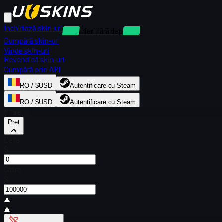
Închiriază skin-uri
Închirieri fără depozit
Cumpără skin-uri
Vinde skin-uri
Revendică skin-uri
Cumpără prin API
RO / $USD
Autentificare cu Steam
RO / $USD
Autentificare cu Steam
Filtre
Preț
De la
$
Către
$