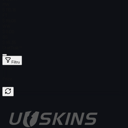
MW
$ 110,16
FT
$ 89,06
WW
$ 0.00
BS
$ 95,35
StatTrak™
Filtru
Float
Price