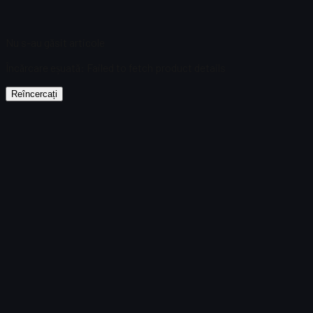
Nu s-au găsit articole
Încărcare eșuată
:
Failed to fetch product details
Reîncercați