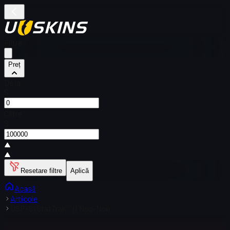
Filtre
Preț
De la
$
Către
$
Resetare filtre
Aplică
Acasă
Articole
USP-S (StatTrak™) | Neo-Noir