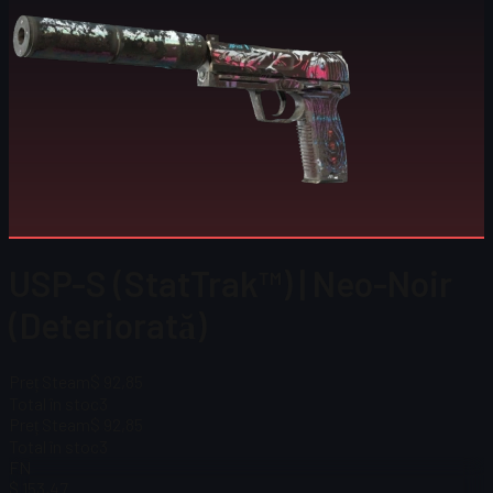
USP-S (StatTrak™) | Neo-Noir
(Deteriorată)
Preț Steam
$ 92,85
Total în stoc
3
Preț Steam
$ 92,85
Total în stoc
3
FN
$ 153,47