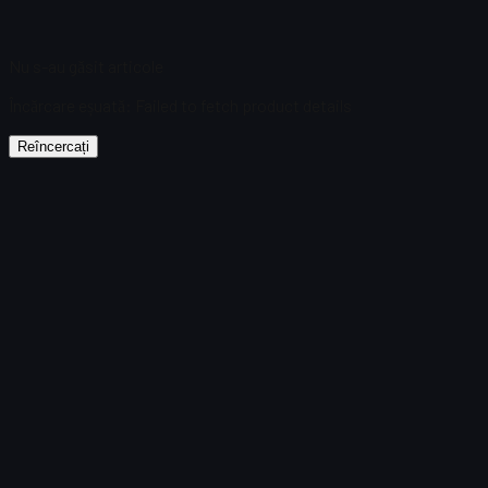
Nu s-au găsit articole
Încărcare eșuată
:
Failed to fetch product details
Reîncercați