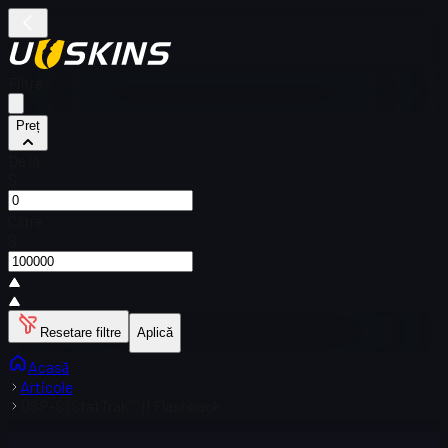
Filtre
Preț
De la
$
Către
$
Resetare filtre
Aplică
Acasă
Articole
USP-S (StatTrak™) | Flashback