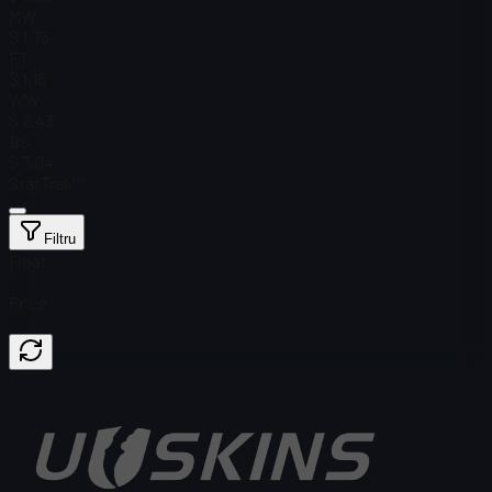
MW
$ 1,75
FT
$ 1,18
WW
$ 2,43
BS
$ 3,04
StatTrak™
Filtru
Float
Price