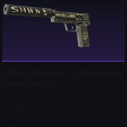
USP-S (StatTrak™) | Flashback
(Deteriorată)
Preț Steam
$ 3,58
Total în stoc
11
Preț Steam
$ 3,58
Total în stoc
11
FN
$ 0.00