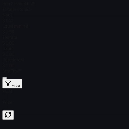
Preț Steam
$ 0,39
Total în stoc
53
Nouă
$ 1,43
Uzură minimă
$ 0,53
Testată
$ 0.00
Uzată
$ 0.00
Deteriorată
$ 0.00
StatTrak™
Filtru
Float
Price