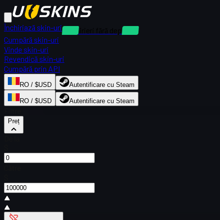
Închiriază skin-uri
Închirieri fără depozit
Cumpără skin-uri
Vinde skin-uri
Revendică skin-uri
Cumpără prin API
RO / $USD
Autentificare cu Steam
RO / $USD
Autentificare cu Steam
Filtre
Preț
De la
$
Către
$