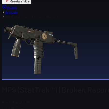
Resetare filtre
Acasă
Articole
MP9 (StatTrak™) | Broken Record
MP9 (StatTrak™) | Broken Recor
Preț Steam
$ 0,39
Total în stoc
53