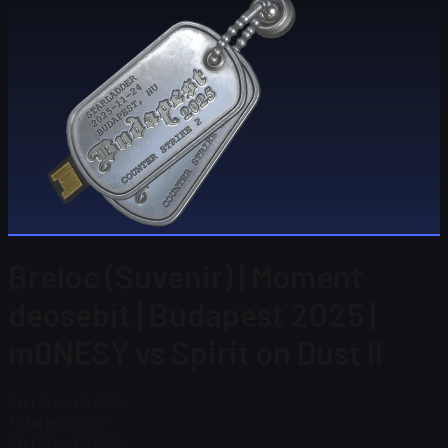
Breloc (Suvenir) | Moment
deosebit | Budapest 2025 |
m0NESY vs Spirit on Dust II
Preț Steam
$ 0.00
Total în stoc
29
Preț Steam
$ 0.00