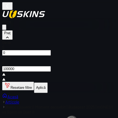
Filtre
Preț
De la
$
Către
$
Resetare filtre
Aplică
Acasă
Articole
Breloc (Suvenir) | Moment deosebit | Budapest 2025 | m0NESY
vs Spirit on Dust II