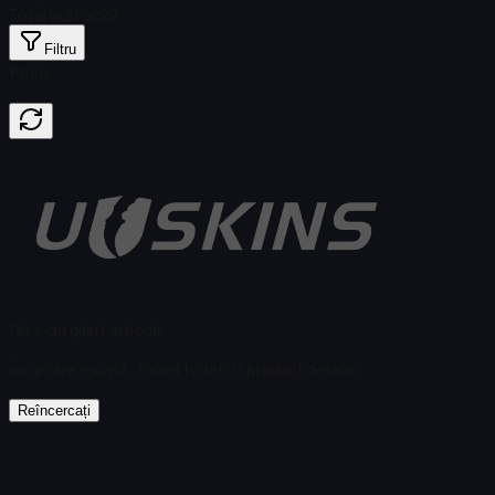
Total în stoc
29
Filtru
Price
Nu s-au găsit articole
Încărcare eșuată
:
Failed to fetch product details
Reîncercați