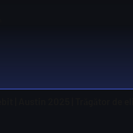
ă
it | Austin 2025 | Trăgător de el