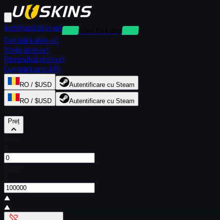
Închiriază skin-uri
Închirieri fără depozit
Cumpără skin-uri
Vinde skin-uri
Revendică skin-uri
Cumpără prin API
RO / $USD
Autentificare cu Steam
RO / $USD
Autentificare cu Steam
Filtre
Preț
De la
$
Către
$