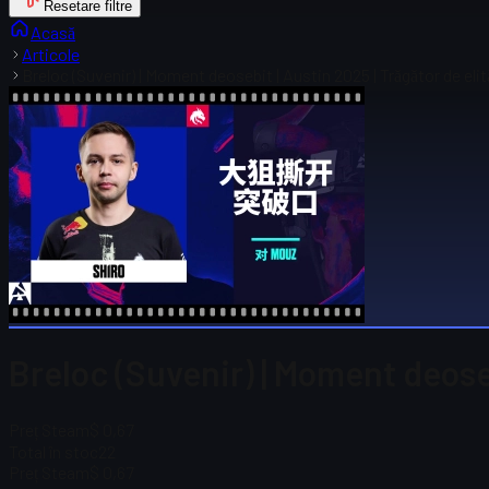
Resetare filtre
Acasă
Articole
Breloc (Suvenir) | Moment deosebit | Austin 2025 | Trăgător de elit
Breloc (Suvenir) | Moment deoseb
Preț Steam
$ 0,67
Total în stoc
22
Preț Steam
$ 0,67