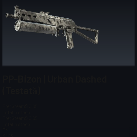
PP-Bizon | Urban Dashed
(Testată)
Preț Steam
$ 0,05
Total în stoc
31
Preț Steam
$ 0,05
Total în stoc
31
FN
$ 1,13