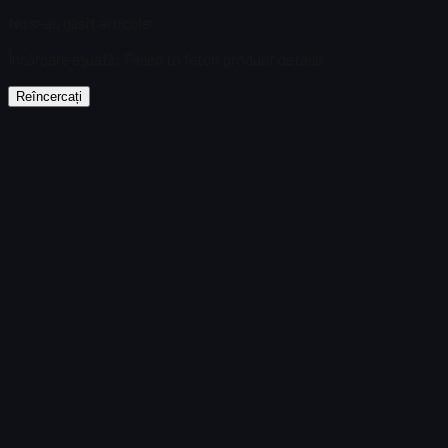
Nu s-au găsit articole
Încărcare eșuată
:
Failed to fetch product details
Reîncercați