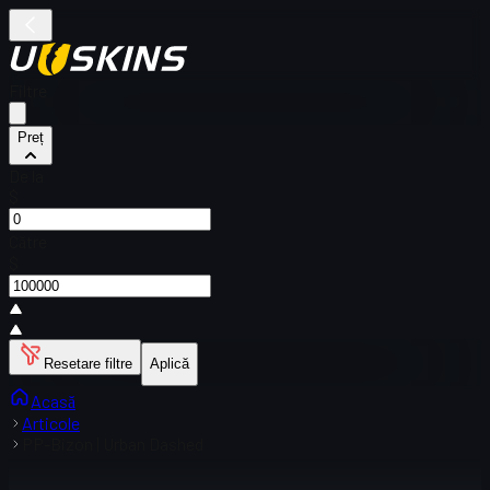
Filtre
Preț
De la
$
Către
$
Resetare filtre
Aplică
Acasă
Articole
PP-Bizon | Urban Dashed