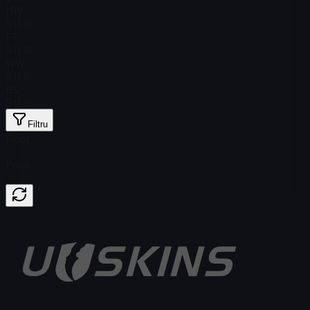
MW
$ 0,16
FT
$ 0,16
WW
$ 0,16
BS
$ 0,16
Filtru
Float
Price