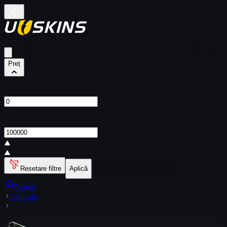
Filtre
Preț
De la
$
Către
$
Resetare filtre
Aplică
Acasă
Articole
Negev | Army Sheen