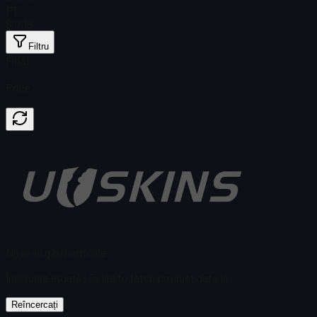
FT
$ 0,16
Filtru
Float
Price
Nu s-au găsit articole
Încărcare eșuată
:
Failed to fetch product details
Reîncercați