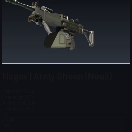
Negev | Army Sheen (Nouă)
Preț Steam
$ 0,10
Total în stoc
150
Preț Steam
$ 0,10
Total în stoc
150
FN
$ 0,16
MW
$ 0,16