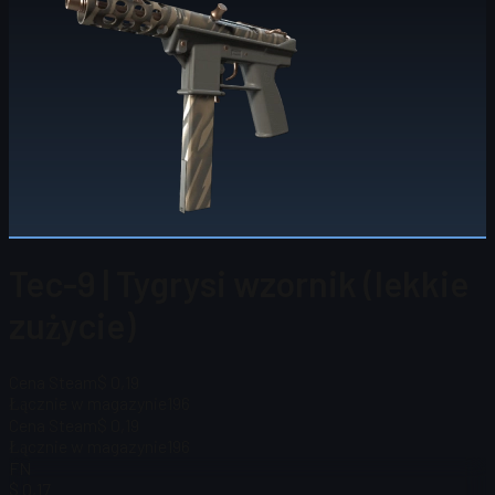
Tec-9 | Tygrysi wzornik (lekkie
zużycie)
Cena Steam
$ 0,19
Łącznie w magazynie
196
Cena Steam
$ 0,19
Łącznie w magazynie
196
FN
$ 0,17