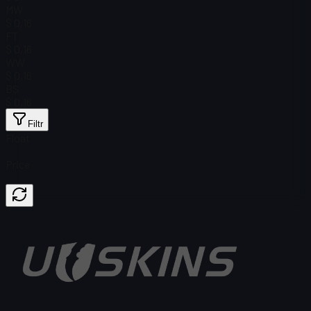
MW
$ 0,16
FT
$ 0,16
WW
$ 0,16
BS
$ 0,16
Filtr
Float
Price