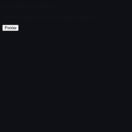
Nie znaleziono przedmiotów
Błąd ładowania
:
Failed to fetch product details
Ponów