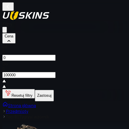
Filtry
Cena
Od
$
Do
$
Resetuj filtry
Zastosuj
Strona główna
Przedmioty
Tec-9 | Tygrysi wzornik