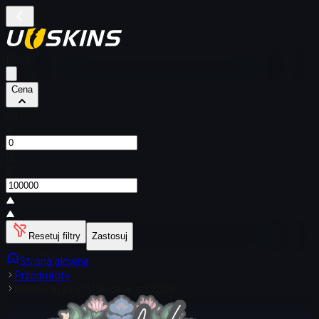
Filtry
Cena
Od
$
Do
$
Resetuj filtry
Zastosuj
Strona główna
Przedmioty
Naklejka | yuurih | Budapeszt 2025