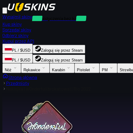
Wynajmij skiny
Wypożyczenia bez kaucji
Kup skiny
Sprzedaj skiny
Odbierz skiny
Kupuj przez API
PL / $USD
Zaloguj się przez Steam
PL / $USD
Zaloguj się przez Steam
Nóż
Rękawice
Karabin
Pistolet
PM
Strzelb
Strona główna
Przedmioty
Naklejka | w0nderful (brokatowa) | Rio 2022