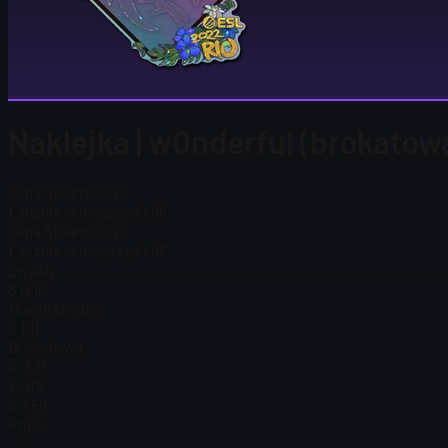
Naklejka | w0nderful (brokatow
Cena Steam
$ 0,26
Łącznie w magazynie
98
Cena Steam
$ 0,26
Łącznie w magazynie
98
Zwykły
$ 0,16
Holograficzna
$ 1,11
Brokatowa
$ 0,21
Złota
$ 7,59
Price