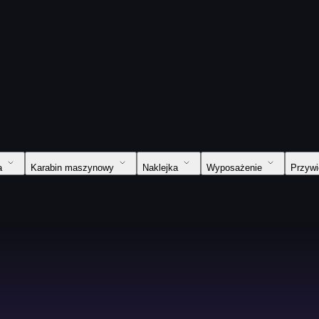
a
Karabin maszynowy
Naklejka
Wyposażenie
Przyw