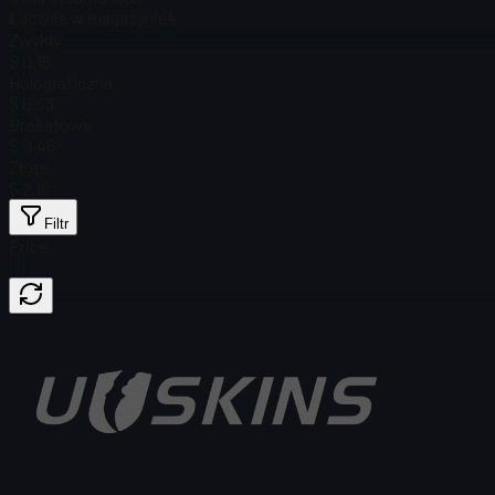
Łącznie w magazynie
4
Zwykły
$ 0,16
Holograficzna
$ 0,53
Brokatowa
$ 0,46
Złota
$ 2,16
Filtr
Price