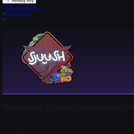
Resetuj filtry
Strona główna
Przedmioty
Naklejka | sjuush (brokatowa) | Rio 2022
Naklejka | sjuush (brokatowa) |
Cena Steam
$ 0,08
Łącznie w magazynie
4
Cena Steam
$ 0,08