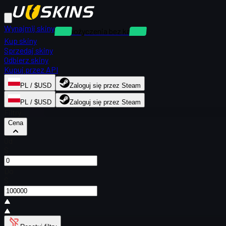
Wynajmij skiny
Wypożyczenia bez kaucji
Kup skiny
Sprzedaj skiny
Odbierz skiny
Kupuj przez API
PL / $USD
Zaloguj się przez Steam
PL / $USD
Zaloguj się przez Steam
Filtry
Cena
Od
$
Do
$