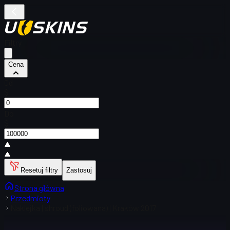
Filtry
Cena
Od
$
Do
$
Resetuj filtry
Zastosuj
Strona główna
Przedmioty
Naklejka | shroud (foliowana) | Kraków 2017