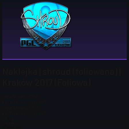
Naklejka | shroud (foliowana) |
Kraków 2017 (Foliowa)
Cena Steam
$ 57,91
Łącznie w magazynie
9
Cena Steam
$ 57,91
Łącznie w magazynie
9
$ 6,82
$ 53,25