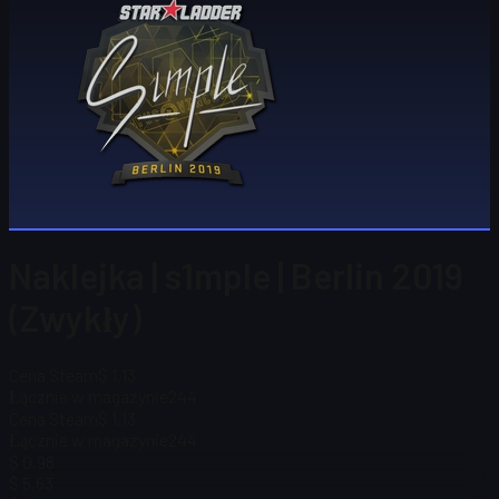
Naklejka | s1mple | Berlin 2019
(Zwykły)
Cena Steam
$ 1,13
Łącznie w magazynie
244
Cena Steam
$ 1,13
Łącznie w magazynie
244
$ 0,98
$ 5,63