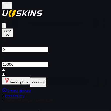
Filtry
Cena
Od
$
Do
$
Resetuj filtry
Zastosuj
Strona główna
Przedmioty
Naklejka | s1mple | Berlin 2019