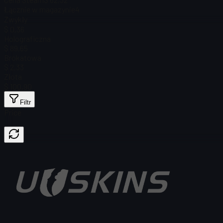
Łącznie w magazynie
4
Zwykły
$ 0,36
Holograficzna
$ 89,65
Brokatowa
$ 2,33
Złota
$ 100,90
Filtr
Price