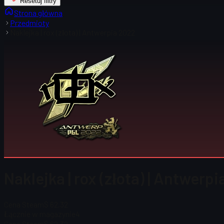
Resetuj filtry
Strona główna
Przedmioty
Naklejka | rox (złota) | Antwerpia 2022
Naklejka | rox (złota) | Antwerpi
Cena Steam
$ 62,32
Łącznie w magazynie
4
Cena Steam
$ 62,32