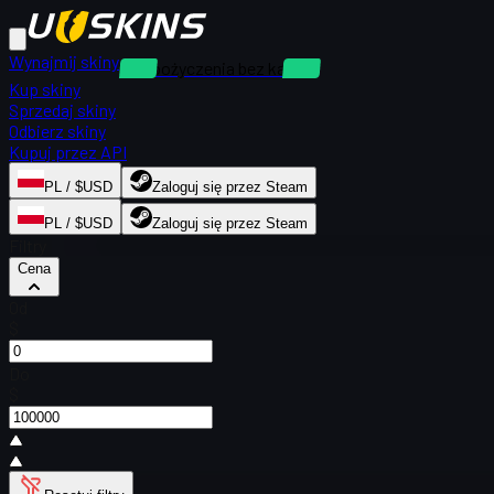
Wynajmij skiny
Wypożyczenia bez kaucji
Kup skiny
Sprzedaj skiny
Odbierz skiny
Kupuj przez API
PL / $USD
Zaloguj się przez Steam
PL / $USD
Zaloguj się przez Steam
Filtry
Cena
Od
$
Do
$