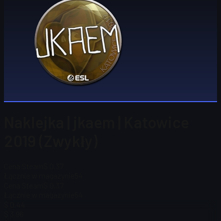
Naklejka | jkaem | Katowice
2019 (Zwykły)
Cena Steam
$ 0,37
Łącznie w magazynie
54
Cena Steam
$ 0,37
Łącznie w magazynie
54
$ 0,44
$ 3,96