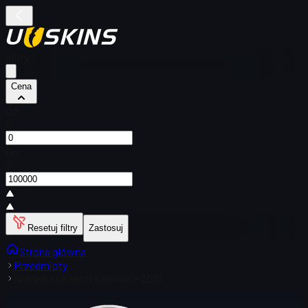
Filtry
Cena
Od
$
Do
$
Resetuj filtry
Zastosuj
Strona główna
Przedmioty
Naklejka | jkaem | Katowice 2019