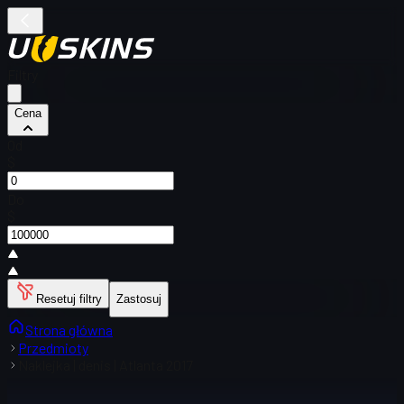
Filtry
Cena
Od
$
Do
$
Resetuj filtry
Zastosuj
Strona główna
Przedmioty
Naklejka | denis | Atlanta 2017