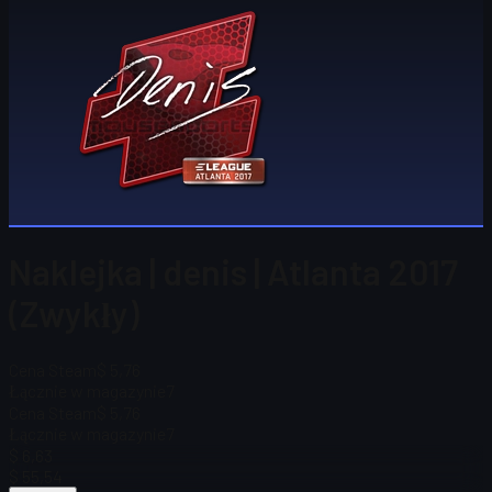
Naklejka | denis | Atlanta 2017
(Zwykły)
Cena Steam
$ 5,76
Łącznie w magazynie
7
Cena Steam
$ 5,76
Łącznie w magazynie
7
$ 6,63
$ 55,54