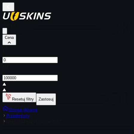
Filtry
Cena
Od
$
Do
$
Resetuj filtry
Zastosuj
Strona główna
Przedmioty
Naklejka | allu | Kraków 2017