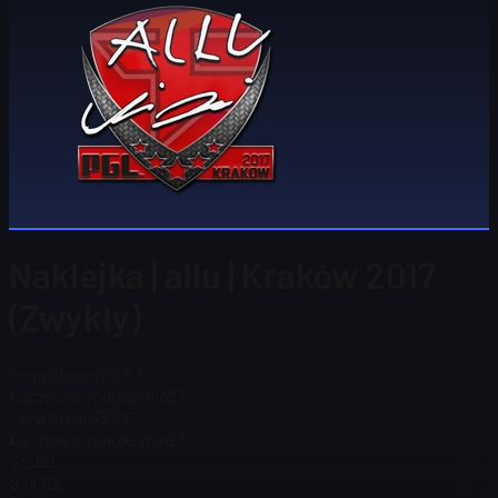
Naklejka | allu | Kraków 2017
(Zwykły)
Cena Steam
$ 2,57
Łącznie w magazynie
23
Cena Steam
$ 2,57
Łącznie w magazynie
23
$ 2,80
$ 14,52