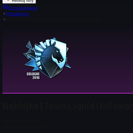
Resetuj filtry
Strona główna
Przedmioty
Naklejka | Team Liquid (foliowana) | Kolonia 2016
Naklejka | Team Liquid (foliowan
Cena Steam
$ 58,33
Łącznie w magazynie
7
Cena Steam
$ 58,33