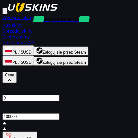
Wynajmij skiny
Wypożyczenia bez kaucji
Kup skiny
Sprzedaj skiny
Odbierz skiny
Kupuj przez API
PL / $USD
Zaloguj się przez Steam
PL / $USD
Zaloguj się przez Steam
Filtry
Cena
Od
$
Do
$