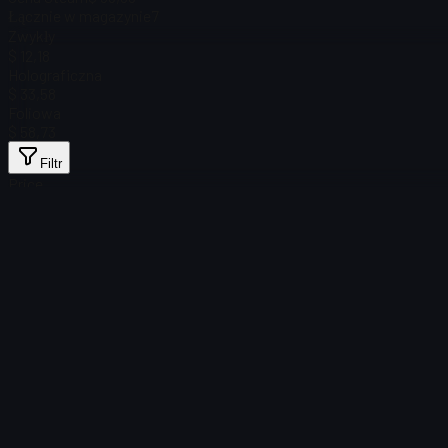
Łącznie w magazynie
7
Zwykły
$ 12,18
Holograficzna
$ 33,58
Foliowa
$ 58,73
Filtr
Price
Nie znaleziono przedmiotów