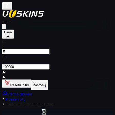
Filtry
Cena
Od
$
Do
$
Resetuj filtry
Zastosuj
Strona główna
Przedmioty
Pokrowiec na naklejkę | Chief