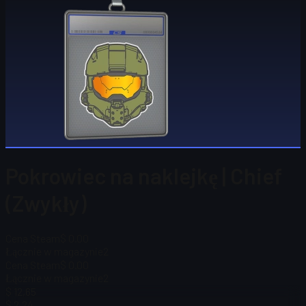
Pokrowiec na naklejkę | Chief
(Zwykły)
Cena Steam
$ 0.00
Łącznie w magazynie
2
Cena Steam
$ 0.00
Łącznie w magazynie
2
$ 12,65
$ 2,24