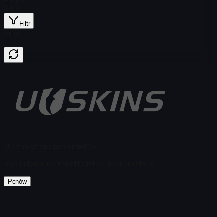
$ 8,90
Filtr
Price
Nie znaleziono przedmiotów
Błąd ładowania
:
Failed to fetch product details
Ponów